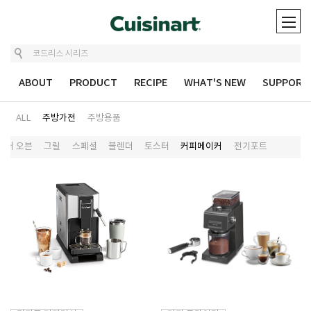
ABOUT
PRODUCT
RECIPE
WHAT'S NEW
SUPPORT
ALL
주방가전
주방용품
이어 오븐
그릴
스페셜
블렌더
토스터
커피메이커
전기포트