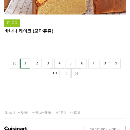
BLOG
바나나 케이크 (꼬마츄츄)
1
2
3
4
5
6
7
8
9
10
회사소개
이용약관
개인정보취급방침
제휴문의
사이트맵
쿠진아트 글로벌 사이트