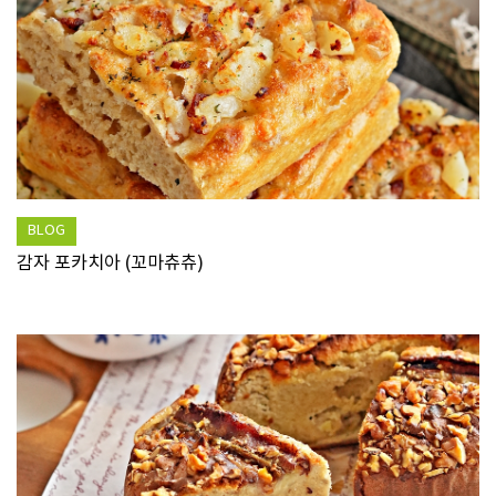
BLOG
감자 포카치아 (꼬마츄츄)