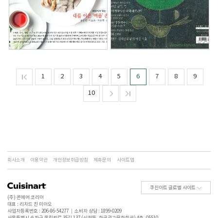
1
2
3
4
5
6
7
8
9
10
회사소개
이용약관
개인정보취급방침
제휴문의
사이트맵
쿠진아트 글로벌 사이트
(주) 콘에어 코리아
대표 : 리차드 친 미아오
사업자등록번호 : 206-86-54277
소비자 상담 : 1899-0209