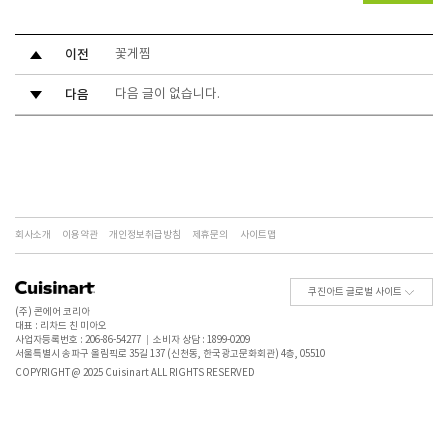
이전
꽃게찜
다음
다음 글이 없습니다.
회사소개
이용약관
개인정보취급방침
제휴문의
사이트맵
쿠진아트 글로벌 사이트
(주) 콘에어 코리아
대표 : 리차드 친 미아오
사업자등록번호 : 206-86-54277
소비자 상담 : 1899-0209
서울특별시 송파구 올림픽로 35길 137 (신천동, 한국광고문화회관) 4층, 05510
COPYRIGHT @ 2025 Cuisinart ALL RIGHTS RESERVED